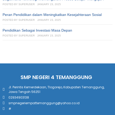
POSTED BY
SUPERUSER
JANUARY 23, 2025
Peran Pendidikan dalam Meningkatkan Kesejahteraan Sosial
POSTED BY
SUPERUSER
JANUARY 23, 2025
Pendidikan Sebagai Investasi Masa Depan
POSTED BY
SUPERUSER
JANUARY 23, 2025
SMP NEGERI 4 TEMANGGUNG
Jl. Perintis Kemerdekaan, Tlogorejo, Kabupaten Temanggung,
Jawa Tengah 56251
02934903138
smpnegeriempattemanggung@yahoo.co.id
#