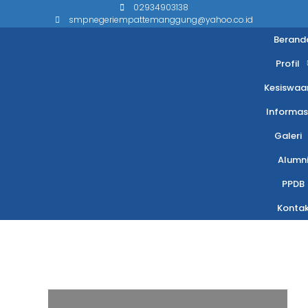
02934903138
smpnegeriempattemanggung@yahoo.co.id
Berand
Profil
Kesiswaa
Informas
Galeri
Alumn
PPDB
Konta