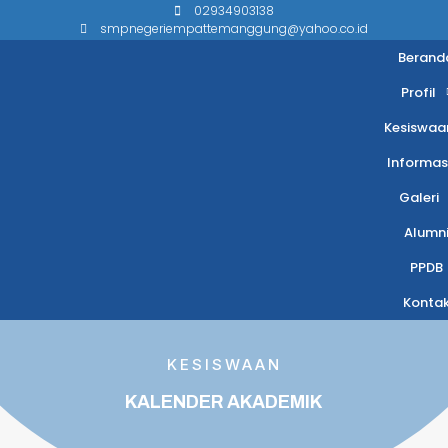
02934903138
smpnegeriempattemanggung@yahoo.co.id
Berand
Profil
Kesiswaa
Informas
Galeri
Alumn
PPDB
Konta
KESISWAAN
KALENDER AKADEMIK