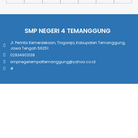
SMP NEGERI 4 TEMANGGUNG
Jl. Perintis Kemerdekaan, Tlogorejo, Kabupaten Temanggung,
Jawa Tengah 56251
02934903138
smpnegeriempattemanggung@yahoo.co.id
#