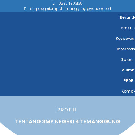
02934903138
smpnegeriempattemanggung@yahoo.co.id
Berand
Profil
Kesiswaa
Informas
Galeri
Alumn
PPDB
Konta
PROFIL
TENTANG SMP NEGERI 4 TEMANGGUNG