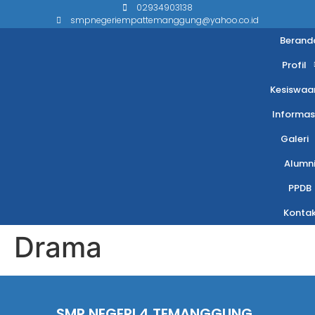
02934903138
smpnegeriempattemanggung@yahoo.co.id
Berand
Profil
Kesiswaa
Informas
Galeri
Alumn
PPDB
Konta
Drama
SMP NEGERI 4 TEMANGGUNG