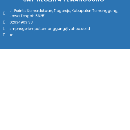
Jl. Perintis Kemerdekaan, Tlogorejo, Kabupaten Temanggung,
Jawa Tengah 56251
02934903138
smpnegeriempattemanggung@yahoo.co.id
#