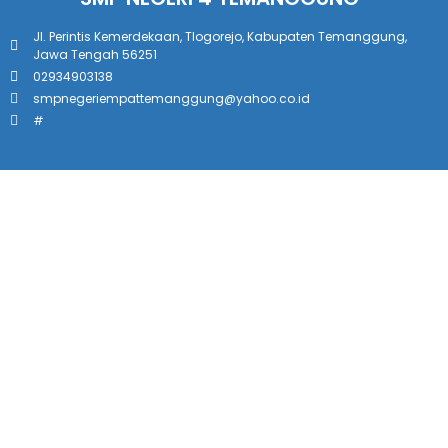
Jl. Perintis Kemerdekaan, Tlogorejo, Kabupaten Temanggung,
Jawa Tengah 56251
02934903138
smpnegeriempattemanggung@yahoo.co.id
#