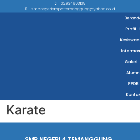
02934903138
smpnegeriempattemanggung@yahoo.co.id
Berand
Profil
Kesiswaa
Informas
Galeri
Alumn
PPDB
Konta
Karate
SMP NEGERI 4 TEMANGGUNG